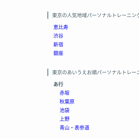
Dr.トレーニング(ドクタートレーニング)
東京の人気地域パーソナルトレーニン
24/7ワークアウト品川店
恵比寿
渋谷
レブルス 品川店
新宿
銀座
Bodyke(ボディーク) 六本木店
Lastyle(ラスタイル)新宿西口店
東京のあいうえお順パーソナルトレー
あ行
ASPI(アスピ)新宿東口店
赤坂
秋葉原
BEYOND(ビヨンド) 新宿店
池袋
Apple GYM(アップルジム)新宿店
上野
青山・表参道
ととのえてからだ