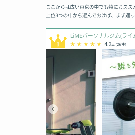
ここからは広い東京の中でも特におスス
上位3つの中から選んでおけば、まず通
LiMEパーソナルジム(ラ
★★★★★
★★★★★
4.9
点 (26件）