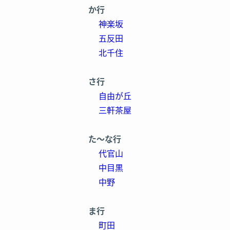
か行
Lyubovi(リュボーヴィ)上野・御徒町店
神楽坂
五反田
ターニングポイント 新宿店
北千住
NEXT GYM TOKYO (ネクスト ジム ト
さ行
YOSHIDA GYM(ヨシダジム)
自由が丘
三軒茶屋
kenz (ケンズ) 渋谷
た～な行
RIZAP(ライザップ)新宿店
代官山
中目黒
AFTER PERSONAL(アフターパーソナル)
中野
B-BODY (ビーボディ)目黒店
ま行
EZIL(エジル)自由が丘スタジオ
町田