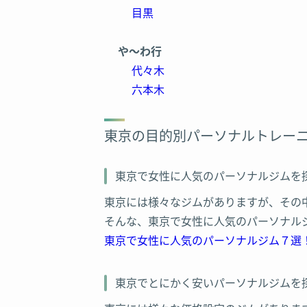
目黒
STAR FIT(スターフィット)大宮東口店
や～わ行
TIGHT ONE(タイトワン)新宿店
代々木
六本木
FiNC Fit(フィンクフィット) 銀座店
OUTLINE(アウトライン)銀座店
東京の目的別パーソナルトレー
The Exercise Coach(エクササイズコー
東京で女性に人気のパーソナルジムを
CREBIQ(クレビック)恵比寿店
東京には様々なジムがありますが、その
そんな、東京で女性に人気のパーソナル
BCONCEPT(ビーコンセプト)恵比寿スタ
東京で女性に人気のパーソナルジム７選
Reborn myself(リボーンマイセルフ)六
東京でとにかく安いパーソナルジムを