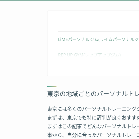
LiMEパーソナルジム(ライムパーソナルジ
REP UP GYM(レップアップジム)
ELEMENT(エレメント)世田谷太子堂店
Body Design Salon POLICY (ボ
東京の地域ごとのパーソナルト
チキンジム（Chicken Gym） 新宿店
東京には多くのパーソナルトレーニング
パームス新宿店
まずは、東京でも特に評判が良くおすす
まずはこの記事でどんなパーソナルトレ
MMM(トリプルエム)六本木店
事から、自分に合ったパーソナルトレー