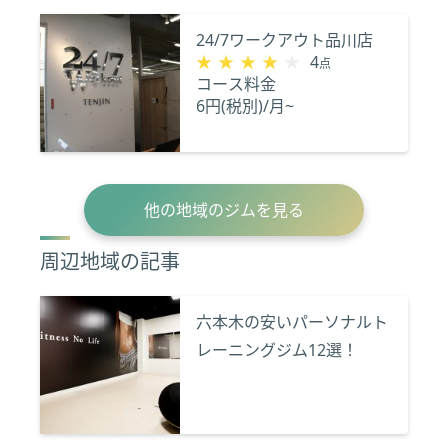
24/7ワークアウト品川店
★★★★★
★★★★★
4
点
コース料金
6円(税別)/月~
他の地域のジムを見る
周辺地域の記事
六本木の安いパーソナルト
レーニングジム12選！