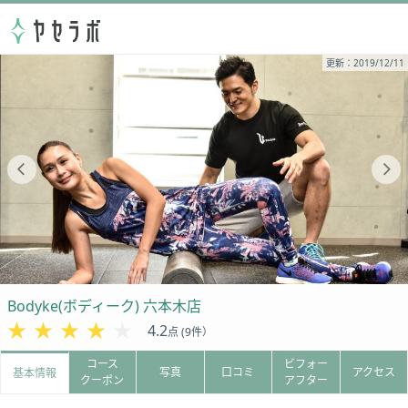
更新：2019/12/11
Bodyke(ボディーク) 六本木店
★★★★★
★★★★★
4.2
点 (9件）
コース
ビフォー
写真
口コミ
アクセス
基本情報
クーポン
アフター