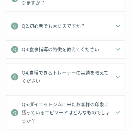
ボディメイクで理想の自分を手に入れましょう！
りますか？
ウトされ、モデル活動スタート
経歴
2012年 日本最大級のフィットネスコンテストで総
合優勝に輝く
Q2.初心者でも大丈夫ですか？
カナダのAbercrombie&Fitchでモデルとして活動。
2014年 単身渡米したNYでモデルにスカウトされ、
2016年にはカナダ トロント店MVPを獲得し、ニュ
言葉が通じない中ランウェイを歩く
ーヨーク店舗から表彰。
2015年 パーソナルトレーニングジム Bodyke を創
Q3.食事指導の特徴を教えてください
設
個性的なパーソナリティーと英語力を生かし、オー
ダイエットセミナー開催
ストラリア政府留学生大使として活動した経験もあ
オンラインで海外のお客様をサポート
Q4.自慢できるトレーナーの実績を教えて
る。
「サンクチュアリ出版」からの依頼でトークショー
ください
を開催
カナダのフィットネスライフスタイルに大きく影響
ポータルサイトE－Park様の人気講師ランキング日
を受け、2016年に行われたベストボディカレッジで
本2位獲得
Q5.ダイエットジムに来たお客様の印象に
は初出場ながら日本5位という成績を残した。
2016年 受講生を俳優 金子賢氏主催のフィットネス
残っているエピソードはどんなものでしょ
コンテストで見事三冠獲得。
うか？
他を寄せ付けない圧倒的日本一の体に育て上げる