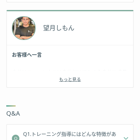
ダイエット・ボディメイク成功によって得られるも
のは、見た目の変化だけではありません。
体が変わることによって自信がつき、表情が変わ
望月しもん
り、洋服が変わり、行動が変わり、
新しい出逢いや周りの人からの評価も変わり、人生
がそのものが変わっていきます。
お客様へ一言
これは特別な人にだけ起こる「ラッキー」では決し
てありません。 正しいアプローチで取り組んだ人
自分はフィットネスは身体だけでなく心身共に成長
全てに起こる、ピュアでフェアな営みです。
もっと見る
させてくれるツールだと考えています。
さぁ次はあなたの番です。
毎回のトレーニングで自分の限界を超えるメンタリ
Bodyke と一緒に二人三脚で一生もののボディメイ
ティを手に入れたあなたに怖いものなんてありませ
クをして、体を人生を変えていきましょう！
Q&A
ん！！！
経歴
体が変われば人生が変わります。楽しく長続きする
Q1.トレーニング指導にはどんな特徴があ
2011年 SNS のプロフィール画像をキッカケにスカ