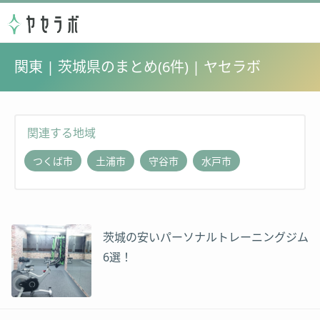
関東 | 茨城県のまとめ(6件) | ヤセラボ
関連する地域
つくば市
土浦市
守谷市
水戸市
茨城の安いパーソナルトレーニングジム
6選！