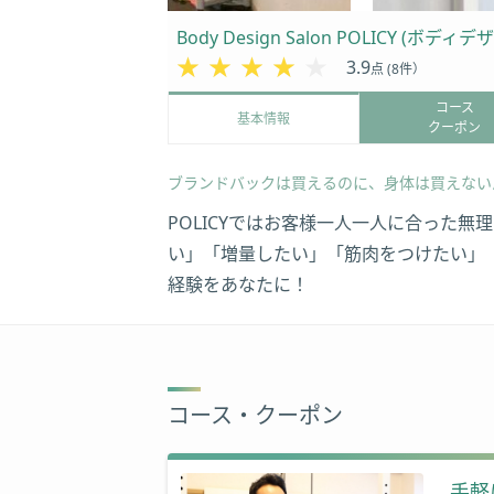
Body Design Salon POLICY (
★★★★★
★★★★★
3.9
点 (8件）
コース
基本情報
クーポン
ブランドバックは買えるのに、身体は買えない
POLICYではお客様一人一人に合った
い」「増量したい」「筋肉をつけたい」
経験をあなたに！
コース・クーポン
手軽