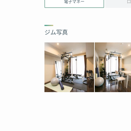
電子マネー
口
ジム写真