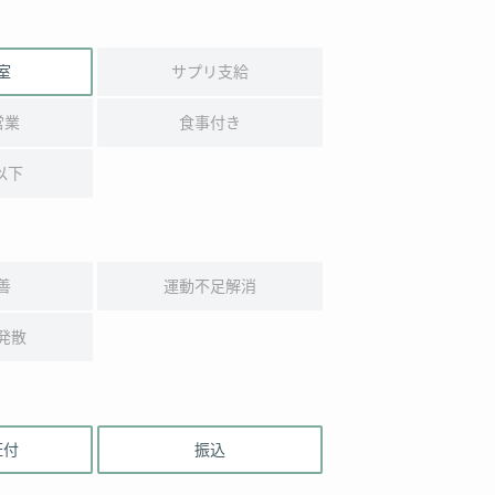
室
サプリ支給
営業
食事付き
以下
善
運動不足解消
発散
証付
振込