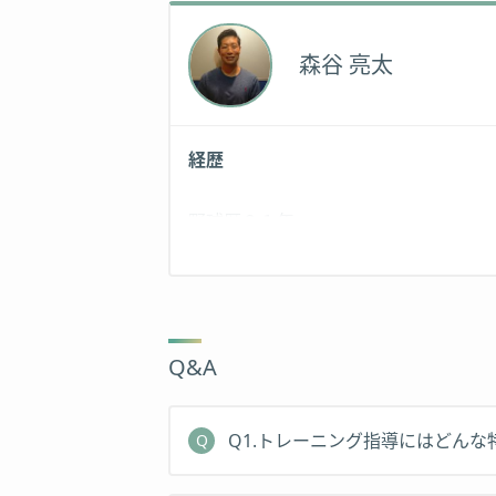
森谷 亮太
経歴
野球歴２１年
元某プロ野球球団所属
Q&A
Q1.トレーニング指導にはどんな