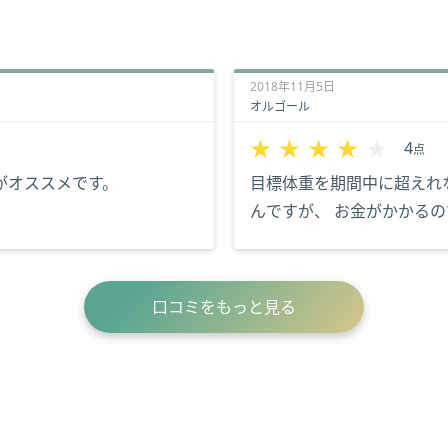
2018年11月5日
オルゴール
★★★★★
★★★★★
4
点
がオススメです。
目標体重を期間中に超えれ
んですが、 お金がかかる
法、食事管理が全然できて
備してから通うのもオスス
口コミをもっと見る