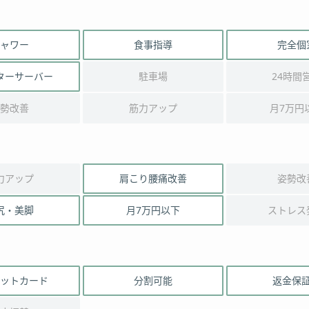
ャワー
食事指導
完全個
ターサーバー
駐車場
24時間
勢改善
筋力アップ
月7万円
力アップ
肩こり腰痛改善
姿勢改
尻・美脚
月7万円以下
ストレス
ットカード
分割可能
返金保