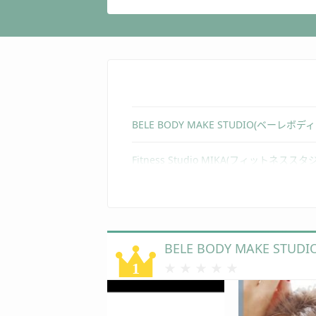
BELE BODY MAKE STUDIO(ベーレ
Fitness Studio MIKA(フィットネスス
RIZAP(ライザップ) 用賀店
Body Right Studio(ボディライトスタジオ
BELE BODY MAKE S
B.T.front(ビューティーフロント)
★★★★★
★★★★★
8Conditioning(エイトコンディショニング