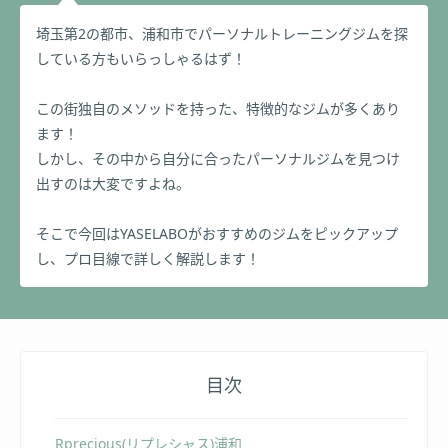
埼玉第2の都市、浦和市でパーソナルトレーニングジムを探
アスリートから一般人まで200人以上の姿勢改善、ダ
している方もいらっしゃるはず！
イエットや、トレーニングを担当。
ボディメイク、腰痛、肩こり改善を得意とし理想の身
体へと導く。
この街独自のメソッドを持った、特徴的なジムが多くあり
ます！
しかし、その中から自分に合ったパーソナルジムを見つけ
出すのは大変ですよね。
そこで今回はYASELABOがおすすめのジムをピックアップ
し、プロ目線で詳しく解説します！
目次
Rprecious(リプレシャス)浦和