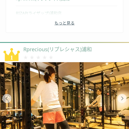
RIZAP(ライザップ)浦和店
もっと見る
OUT LINE(アウトライン)浦和店
Reborn myself(リボーンマイセルフ)浦和店
Rprecious(リプレシャス)浦和
Organic gym(オーガニックジム)
★★★★★
★★★★★
REAL WORKOUT(リアルワークアウト)​浦和店
BIANCA(ビアンカ)
Bump-Up(パンプアップ)