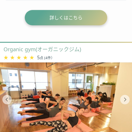
詳しくはこちら
Organic gym(オーガニックジム)
★★★★★
★★★★★
5
点 (4件）