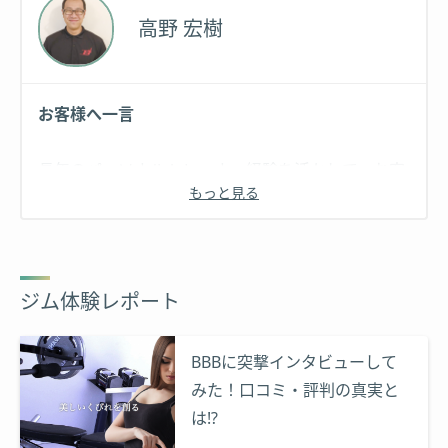
たいと思うようになり、パーソナルトレーナーに転
シニアフィットネストレーナー
高野 宏樹
身致しました。
解剖学に乗っ取った、より効率的なトレーニングを
提案していきますので、よろしくお願い致しま
お客様へ一言
す！！
長年のパーソナルトレーナー経験を活かして、お客
もっと見る
様の隠れたニーズを最大限に引き出していきます。
お客様ご自身でも気づかない部分を一緒に考え、そ
の目標に向かって何をするのかを明確にしていま
す。
ジム体験レポート
筋トレだけではなく、ストレッチ、ラジオ波などあ
らゆる角度から効率を意識し、お客様のボディメイ
BBBに突撃インタビューして
クのお役に立てればと思います。
みた！口コミ・評判の真実と
何かを始めるのに遅いという事はありません。
は⁉
これを読んでいただいている今が残りの人生で一番