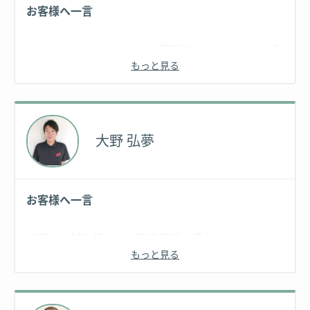
お客様へ一言
パーソナルトレーニングの醍醐味は、一人一人に合
もっと見る
わせたトレーニングプログラムのご提案や栄養面も
サポート致しますから、筋力をアップは勿論ですし
カラダの癖も改善することが可能です！
自分で運動はしてるけどこれでいいのかな…
大野 弘夢
ジムやエステに通っているけど理想の結果が出な
い…
等々でお悩みの方も多いかと思います。
お客様へ一言
そんな方こそ一度ご相談ください！必ず目標達成の
為のメソッドをご提案致します！
前職では鍼灸師として臨床経験を重ねて参りまし
資格
もっと見る
た。
しかし慢性疾患を治療するたびに、姿勢改善であっ
NESTA-PFT、NESTA認定ダイエット&ビューティー
たり、シェイプアップであったり根本的な治療をし
スペシャリスト、