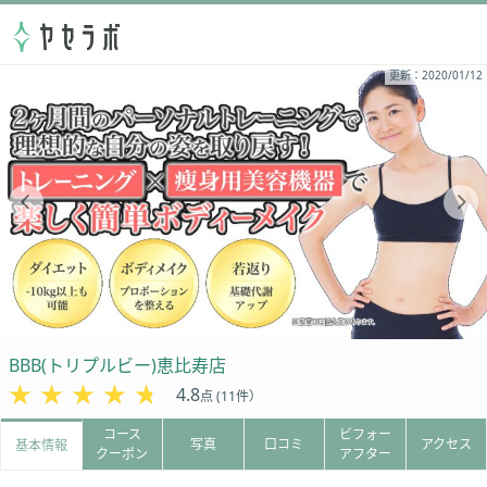
更新：2020/01/12
BBB(トリプルビー)恵比寿店
★★★★★
★★★★★
4.8
点 (11件）
コース
ビフォー
写真
口コミ
アクセス
基本情報
クーポン
アフター