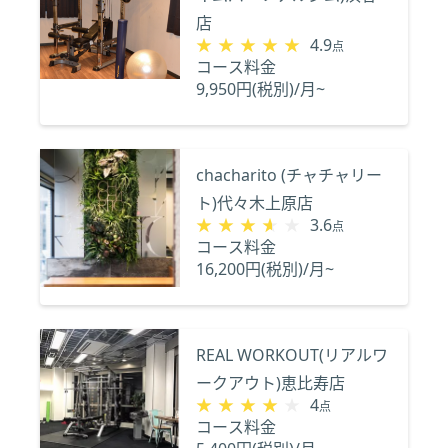
店
★★★★★
★★★★★
4.9
点
コース料金
9,950円(税別)/月~
chacharito (チャチャリー
ト)代々木上原店
★★★★★
★★★★★
3.6
点
コース料金
16,200円(税別)/月~
REAL WORKOUT(リアルワ
ークアウト)恵比寿店
★★★★★
★★★★★
4
点
コース料金