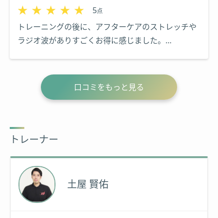
★★★★★
★★★★★
たことをこれからの生活でも活かしリバウンドしな
5
点
いように頑張ります。
トレーニングの後に、アフターケアのストレッチや
ラジオ波がありすごくお得に感じました。
最初に設定した目標体重を達成できたので大満足で
す。
短期間でここまで変われるのかと本当に驚きまし
口コミをもっと見る
た。清潔感のある店内で気持ちよく、恵比寿駅から
少し距離はありますがウォーミングアップにちょう
ど良いです。
トレーナー
土屋 賢佑