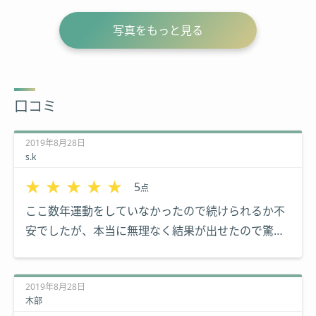
写真をもっと見る
口コミ
2019年8月28日
s.k
★★★★★
★★★★★
5
点
ここ数年運動をしていなかったので続けられるか不
安でしたが、本当に無理なく結果が出せたので驚き
ました。至れり尽くせりのオプションでとても割安
だと思います。トレーナーさんはみなさん元気でと
2019年8月28日
ても丁寧です。辛いトレーニングでも楽しませてく
木部
れるので、毎回通うのが楽しみでした。教えて頂い