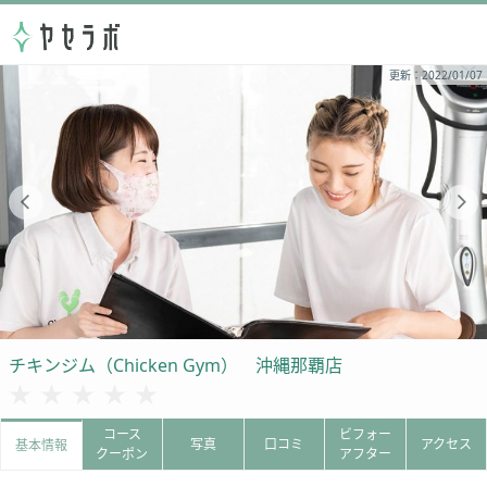
更新：2022/01/07
チキンジム（Chicken Gym） 沖縄那覇店
★★★★★
★★★★★
コース
ビフォー
写真
口コミ
アクセス
基本情報
クーポン
アフター