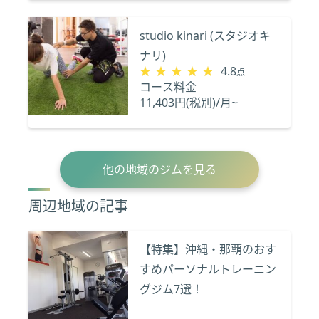
studio kinari (スタジオキ
ナリ)
★★★★★
★★★★★
4.8
点
コース料金
11,403円(税別)/月~
他の地域のジムを見る
周辺地域の記事
【特集】沖縄・那覇のおす
すめパーソナルトレーニン
グジム7選！