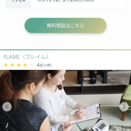
アクセス
「おもろまち駅」より徒歩8分(700m)
無料相談はこちら
FLAME（フレイム）
★★★★★
★★★★★
4
点 (1件）