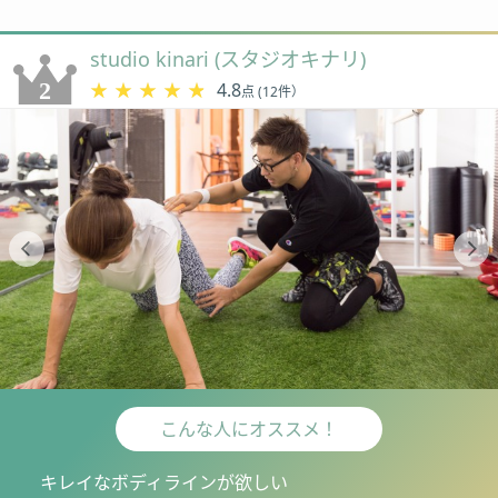
studio kinari (スタジオキナリ)
★★★★★
★★★★★
4.8
点 (12件）
こんな人にオススメ！
キレイなボディラインが欲しい