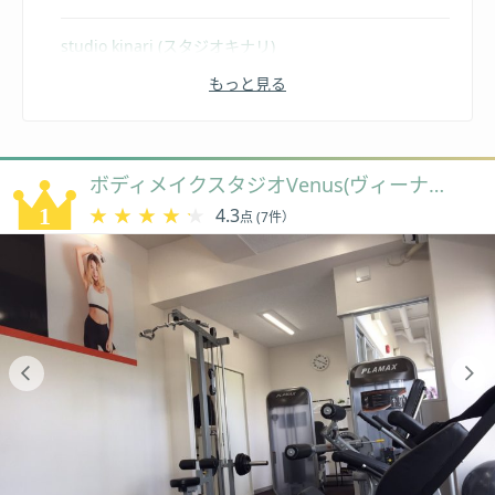
studio kinari (スタジオキナリ)
もっと見る
SBM（エスビーエム）
FLAME（フレイム）
ボディメイクスタジオVenus(ヴィーナス)
Falcon（ファルコン）
★★★★★
★★★★★
4.3
点 (7件）
チキンジム（Chicken Gym） 沖縄那覇店
Re Birth（リバース）
FUNCTION（ファンクション）