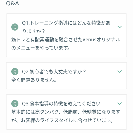
Q&A
その後、株式会社アヴィススポーツに入社し、ジュ
ニアアスリートのスポーツパフォーマンス向上や、
一般の方のダイエット、モデルや芸能人のボディメ
Q1.トレーニング指導にはどんな特徴があ
イクを担当。
りますか？
筋トレと有酸素運動を融合させたVenusオリジナル
アヴィススポーツのプロデュースにより、沖縄県那
のメニューをやっています。
覇市にエスワンスポーツがオープン。立ち上げメン
バー兼店舗責任者として来沖。
Q2.初心者でも大丈夫ですか？
那覇市在住の方を中心にトレーニング指導にあた
全く問題ありません。
る。NHKテレビやRBCラジオなどメディアにも多数
出演。4年間で150名以上のお客様を担当。
Q3.食事指導の特徴を教えてください
2018年4月にボディメイクスタジオVenusを設立。
基本的には高タンパク、低脂肪、低糖質になります
モデル・タレントをはじめ多くの女性のボディメイ
が、お客様のライフスタイルに合わせています。
クを成功に導く。