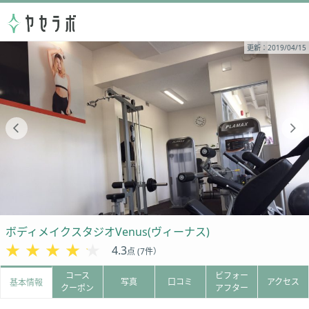
更新：2019/04/15
ボディメイクスタジオVenus(ヴィーナス)
★★★★★
★★★★★
4.3
点 (7件）
コース
ビフォー
写真
口コミ
アクセス
基本情報
クーポン
アフター