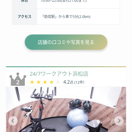
休日
10:00~22:00(受付21:00まで)
アクセス
「助信駅」から車で5分(2.0km)
店舗の口コミや写真を見る
24/7ワークアウト浜松店
★★★★★
★★★★★
4.2
点 (12件）