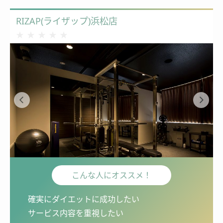
RIZAP(ライザップ)浜松店
★★★★★
★★★★★
こんな人にオススメ！
確実にダイエットに成功したい
サービス内容を重視したい