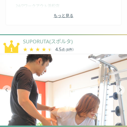
24/7ワークアウト浜松店
もっと見る
MIRIZ（ミライズ）
RIZAP(ライザップ)浜松店
SUPORUTA(スポルタ)
DAYM(ダイム)
★★★★★
★★★★★
4.5
点 (8件）
SYMBIOSIS(シンビオシス)