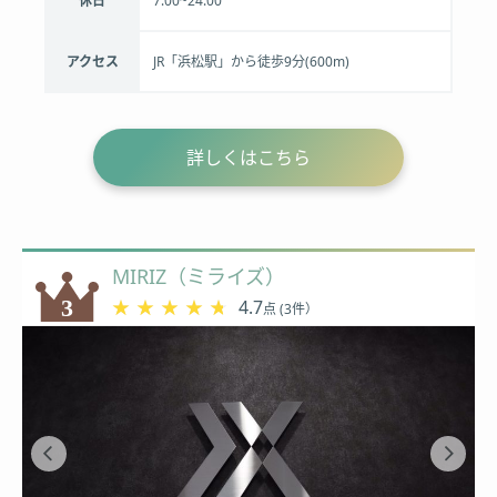
休日
7:00~24:00
アクセス
JR「浜松駅」から徒歩9分(600m)
詳しくはこちら
MIRIZ（ミライズ）
★★★★★
★★★★★
4.7
点 (3件）