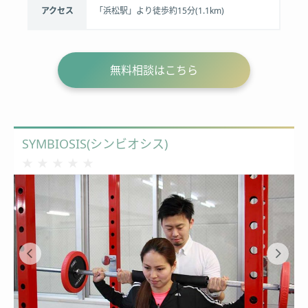
アクセス
「浜松駅」より徒歩約15分(1.1km)
無料相談はこちら
SYMBIOSIS(シンビオシス)
★★★★★
★★★★★