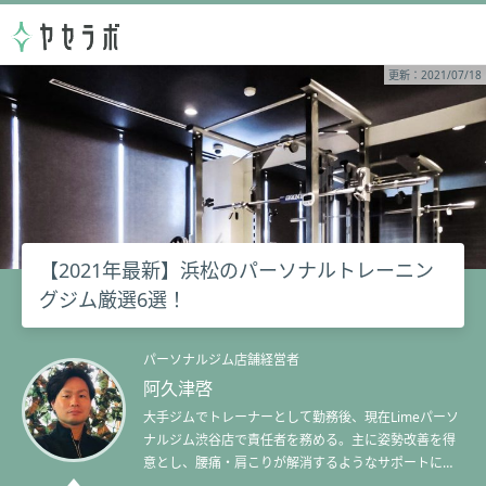
更新：2021/07/18
【2021年最新】浜松のパーソナルトレーニン
グジム厳選6選！
パーソナルジム店舗経営者
阿久津啓
大手ジムでトレーナーとして勤務後、現在Limeパーソ
ナルジム渋谷店で責任者を務める。主に姿勢改善を得
意とし、腰痛・肩こりが解消するようなサポートに定
評がある。