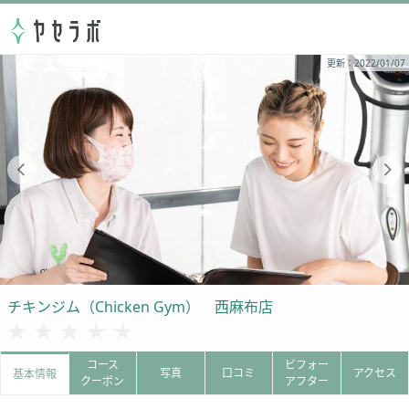
更新：2022/01/07
チキンジム（Chicken Gym） 西麻布店
★★★★★
★★★★★
コース
ビフォー
写真
口コミ
アクセス
基本情報
クーポン
アフター