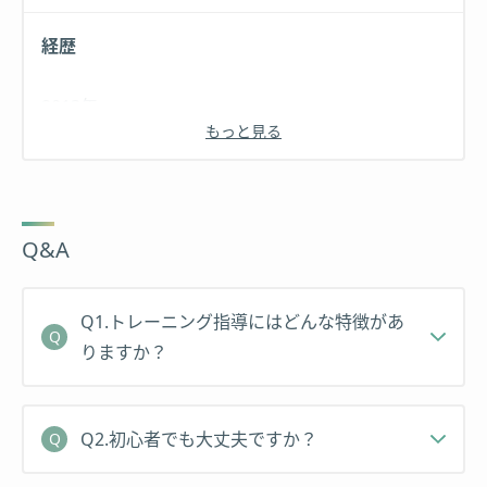
経歴
2013年
もっと見る
・
順天堂大学スポーツ健康科学部
在学中に某フィッ
トネスジムでトレーナー活動を開始。
自身もハンドボール部に所属し、選手として全国大
Q&A
会にも出場する傍ら、チームのトレーナーとしても
活動。
Q1.トレーニング指導にはどんな特徴があ
2015年
りますか？
・
株式会社Lime
のインターン生として、パーソナル
トレーニングの現場指導とマーケティング業務の経
Q2.初心者でも大丈夫ですか？
験を積む。