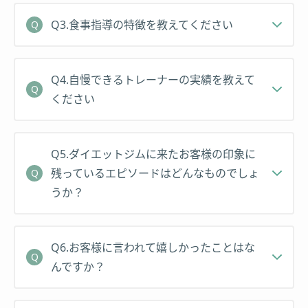
2016年
Q3.食事指導の特徴を教えてください
・
筑波大学院体育学専攻
に入学。内科系スポーツ医
学分野で動脈硬化と生活習慣病の予防・改善をテー
マにした研究活動を行う。
Q4.自慢できるトレーナーの実績を教えて
ください
・大学院進学と同時にパーソナルトレーナーとして
独立し、
ボディデザインスタジオ目黒
と
フィットネ
ススタジオD-box
の業務委託パーソナルトレーナー
Q5.ダイエットジムに来たお客様の印象に
として活動。
残っているエピソードはどんなものでしょ
うか？
2017年
・運動指導者のためのビジネスコンテスト
ベストブ
レインウェルネスアワード
にて最年少ファイナリス
Q6.お客様に言われて嬉しかったことはな
トとして登壇し、特別賞を受賞。
んですか？
2018年