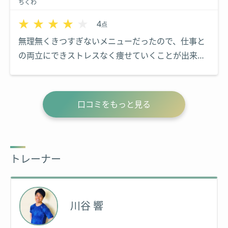
ちくわ
★★★★★
★★★★★
4
点
無理無くきつすぎないメニューだったので、仕事と
の両立にできストレスなく痩せていくことが出来ま
した。
口コミをもっと見る
トレーナー
川谷 響