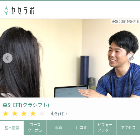
更新：2019/04/16
暮SHIFT(クラシフト)
★★★★★
★★★★★
4
点 (1件）
コース
ビフォー
写真
口コミ
アクセス
基本情報
クーポン
アフター