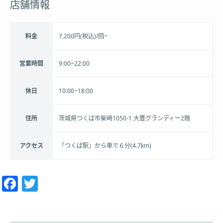
店舗情報
動。
これまで数百人のアスリート、経営者、一般の方か
料金
7,200円(税込)/回~
ら高齢者までの運動指導に関わり、ダイエットやボ
ディメイクに限らず、生活習慣病・肩こり・腰痛と
営業時間
9:00~22:00
いった不調の根本改善など、様々な身体の問題解決
を行なっている。
休日
10:00~18:00
住所
茨城県つくば市柴崎1050-1 大豊グランディー2階
実績
アクセス
「つくば駅」から車で６分(4.7km)
・健康運動指導士
・PHIピラティスインストラクター（Mat 1&2修
Facebook
Twitter
了）
・IASTM SMART TOOL 認定
・体育施設管理士