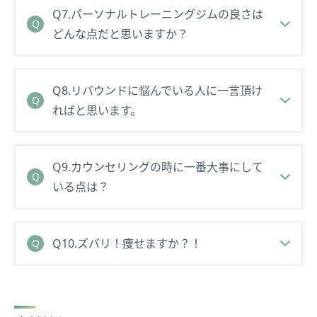
・ネット場で不特定多数の支援者から資金を募るク
Q7.パーソナルトレーニングジムの良さは
ラウドファンディングで100万円を調達し、つくば
どんな点だと思いますか？
市柴崎に
暮SHIFT
を創業。
現在はここを活動拠点に、茨城・千葉・東京などで
Q8.リバウンドに悩んでいる人に一言頂け
も活動を行なっている。
ればと思います。
・筑波大学
アスレティックデパートメント
(AD)チー
Q9.カウンセリングの時に一番大事にして
ムのサポートスタッフとして、男子ハンドボール部
いる点は？
のストレングス＆コンディショニングコーチも兼任
している。
Q10.ズバリ！痩せますか？！
・
テクノパーク桜商店会
副会長に拝命後、地域住民
に寄り添う健康イベントや企画の運営に携わる。
現在はパーソナルトレーナーORIGINESSとして活