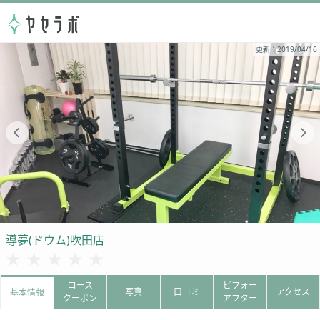
更新：2019/04/16
導夢(ドウム)吹田店
★★★★★
★★★★★
コース
ビフォー
写真
口コミ
アクセス
基本情報
クーポン
アフター