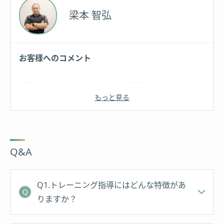
梁本 智弘
NSCA-CPT(全米パーソナルトレーニング協会認定ト
レーナー)
お客様へのコメント
PHI ピラティス マット インストラクター
導夢のパーソナルトレーナーは現役の競技者で、
もっと見る
我々トレーナー自身も日々鍛錬を怠りません。パー
ソナルトレーナーの中でも、結果を出し続けている
現役のアスリートに、あなたの悩みをご相談くださ
い。
Q&A
実績
コンディショニング インストラクター
Q1.トレーニング指導にはどんな特徴があ
柔道3段
りますか？