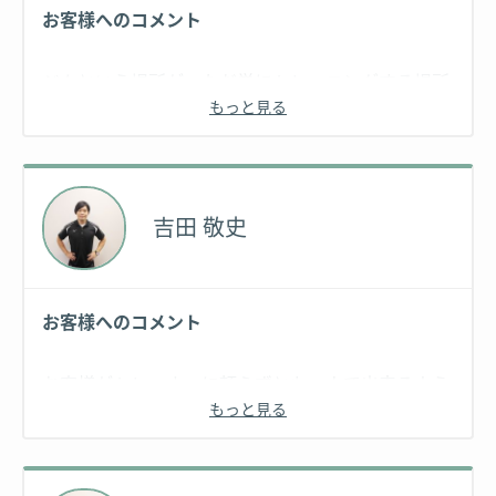
お客様へのコメント
ジムという場所が、ただ単にトレーニングする場所
もっと見る
と考えているのであれば、非常にもったいないこと
です。ご自身の体の特徴や苦手な部分をしっかり判
断し、いつか一人でトレーニングすることが可能に
なるように、見つめ直せる場所だと考えます。
吉田 敬史
まずは自分を知り、体を変える術を探していきまし
ょう！
実績
お客様へのコメント
2018年世界ベンチプレス大会5位
お客様がトレーナーに頼らずとも一人で出来るよう
NSCA-CPT(全米パーソナルトレーニング協会認定ト
もっと見る
になることが私の役目であり、日々ご指導させてい
レーナー)
ただいております。
stroopsマスタートレーナー
実績