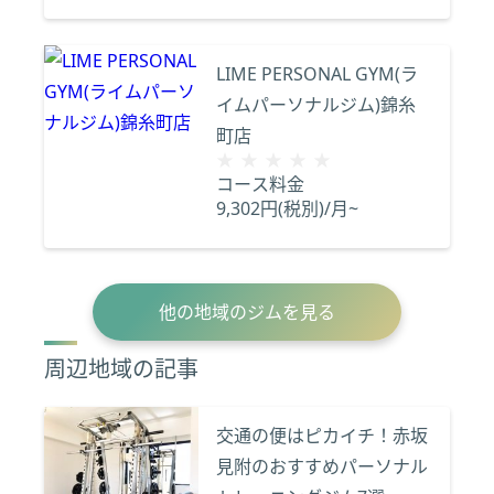
LIME PERSONAL GYM(ラ
イムパーソナルジム)錦糸
町店
★★★★★
★★★★★
コース料金
9,302円(税別)/月~
他の地域のジムを見る
周辺地域の記事
交通の便はピカイチ！赤坂
見附のおすすめパーソナル