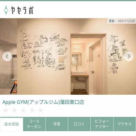
更新：2021/12/20
Apple GYM(アップルジム)蒲田東口店
★★★★★
★★★★★
コース
ビフォー
写真
口コミ
アクセス
基本情報
クーポン
アフター