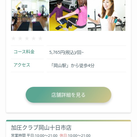
★★★★★
★★★★★
コース料金
5,765円(税込)/回~
アクセス
「岡山駅」から徒歩4分
店舗詳細を見る
加圧クラブ岡山十日市店
営業時間
平日:10:00～21:00
休日:
10:00～21:00