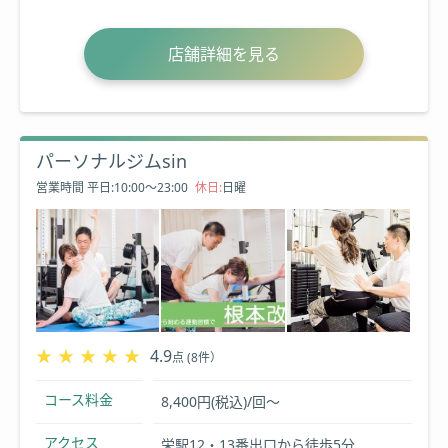
店舗詳細を見る
パーソナルジムsin
営業時間
平日:10:00～23:00
休日:
日曜
★★★★★
★★★★★
4.9
点 (8件）
コース料金
8,400円(税込)/回～
アクセス
栄駅12・13番出口から徒歩5分