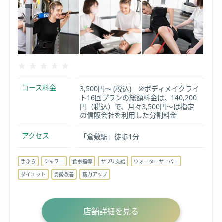
★★★★★
★★★★★
コース料金
3,500円～ (税込) ※ボディメイクライ
ト16回プランの総額料金は、140,200
円（税込）で、月々3,500円～は指定
の信販会社を利用した分割料金
アクセス
「倉敷駅」徒歩1分
手ぶら
シャワー
食事指導
サプリ支給
ウォーターサーバー
ダイエット
姿勢改善
筋力アップ
店舗詳細を見る