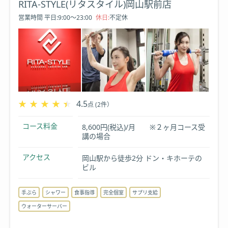
RITA-STYLE(リタスタイル)岡山駅前店
営業時間
平日:9:00～23:00
休日:
不定休
★★★★★
★★★★★
4.5
点 (2件）
コース料金
8,600円(税込)/月 ※２ヶ月コース受
講の場合
アクセス
岡山駅から徒歩2分 ドン・キホーテの
ビル
手ぶら
シャワー
食事指導
完全個室
サプリ支給
ウォーターサーバー