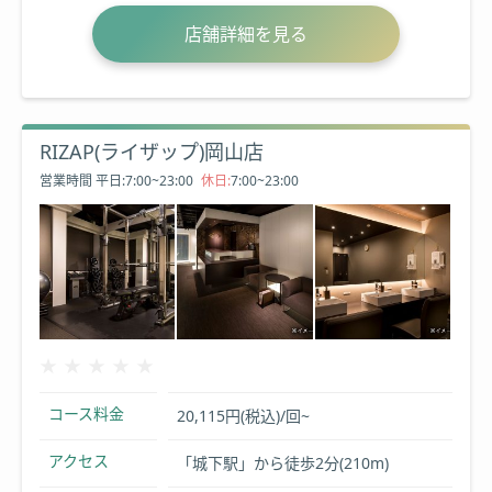
店舗詳細を見る
RIZAP(ライザップ)岡山店
営業時間
平日:7:00~23:00
休日:
7:00~23:00
★★★★★
★★★★★
コース料金
20,115円(税込)/回~
アクセス
「城下駅」から徒歩2分(210m)