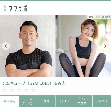
更新：2022/01/18
ジムキューブ（GYM CUBE）渋谷店
★★★★★
★★★★★
コース
ビフォー
写真
口コミ
アクセス
基本情報
クーポン
アフター