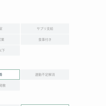
室
サプリ支給
営業
食事付き
以下
善
運動不足解消
発散