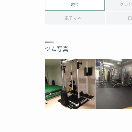
現金
クレジ
電子マネー
口
ジム写真