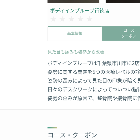
ボディインプルーブ行徳店
★★★★★
★★★★★
コース
基本情報
クーポン
見た目も痛みも姿勢から改善
ボディインプルーブは千葉県市川市に2
姿勢に関する問題を5つの医療レベルの
姿勢の歪みによって見た目の印象が暗く
日々のデスクワークによってついつい猫
姿勢の歪みが原因で、整骨院や接骨院に
コース・クーポン