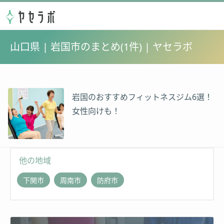
山口県 | 岩国市のまとめ(1件) | ヤセラボ
岩国のおすすめフィットネスジム6選！
女性向けも！
他の地域
下関市
周南市
防府市