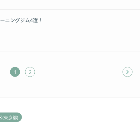
ーニングジム4選！
1
2
区(東京都)