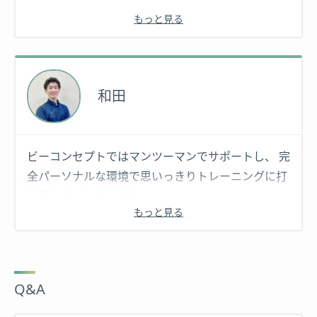
もっと見る
お客様の身体に合ったトレーニング、プランの提供
をさせて頂きますので
是非一度体験トレーニングにお越しください！
和田
ビーコンセプトではマンツーマンでサポートし、 完
【資格】: NSCA-CPT
全パーソナルな環境で思いっきりトレーニングに打
ち込んでいただけます。
もっと見る
適切なコーチングでお客様の「できる」を引き出し
ます。 短時間でも最大の効果を目指します！
Q&A