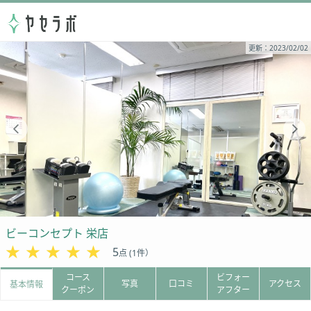
更新：2023/02/02
ビーコンセプト 栄店
★★★★★
★★★★★
5
点 (1件）
コース
ビフォー
写真
口コミ
アクセス
基本情報
クーポン
アフター