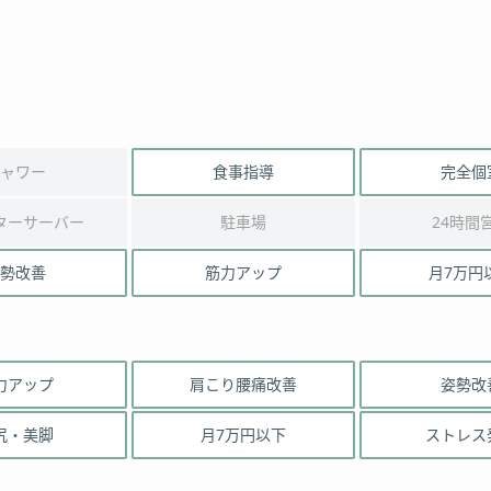
ャワー
食事指導
完全個
ターサーバー
駐車場
24時間
勢改善
筋力アップ
月7万円
力アップ
肩こり腰痛改善
姿勢改
尻・美脚
月7万円以下
ストレス