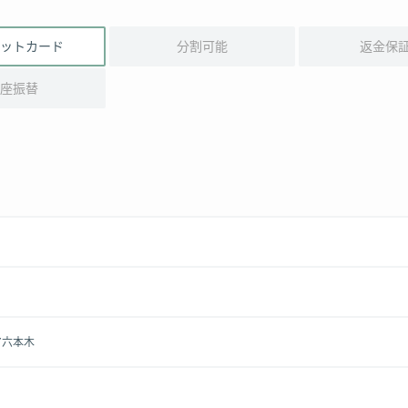
ットカード
分割可能
返金保
座振替
ア六本木