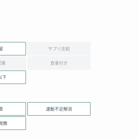
室
サプリ支給
営業
食事付き
以下
善
運動不足解消
発散