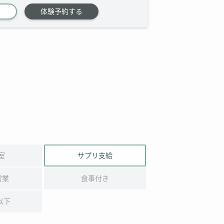
体験予約する
室
サプリ支給
営業
食事付き
以下