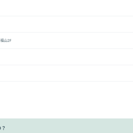
福山2F
の？