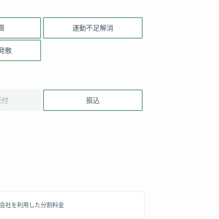
善
運動不足解消
発散
証付
振込
信販会社を利用した分割料金