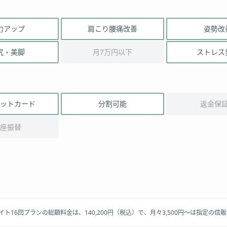
力アップ
肩こり腰痛改善
姿勢改
尻・美脚
月7万円以下
ストレス
ットカード
分割可能
返金保
座振替
クライト16回プランの総額料金は、140,200円（税込）で、月々3,500円～は指定の