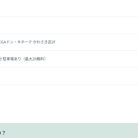
MEGAドン・キホーテ かわさき店2F
分 駐車場あり（最大2h無料）
の？