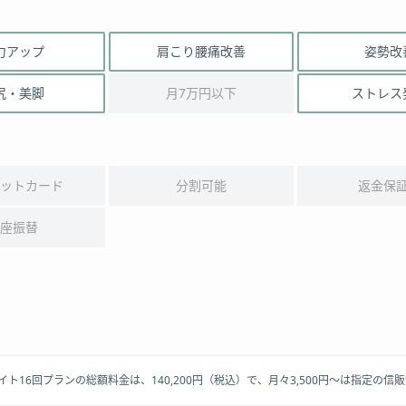
力アップ
肩こり腰痛改善
姿勢改
尻・美脚
月7万円以下
ストレス
ットカード
分割可能
返金保
座振替
クライト16回プランの総額料金は、140,200円（税込）で、月々3,500円～は指定の