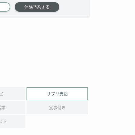
体験予約する
室
サプリ支給
営業
食事付き
以下