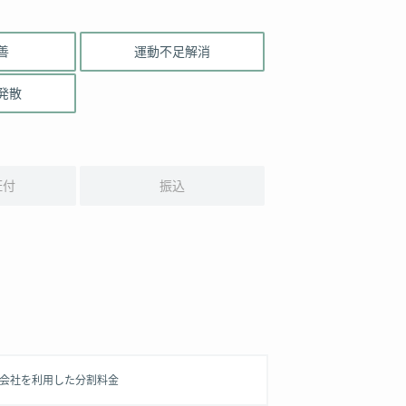
善
運動不足解消
発散
証付
振込
信販会社を利用した分割料金