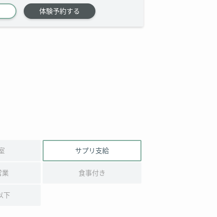
体験予約する
室
サプリ支給
営業
食事付き
以下