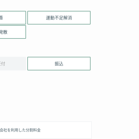
善
運動不足解消
発散
証付
振込
信販会社を利用した分割料金