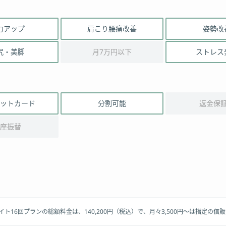
力アップ
肩こり腰痛改善
姿勢改
尻・美脚
月7万円以下
ストレス
ットカード
分割可能
返金保
座振替
クライト16回プランの総額料金は、140,200円（税込）で、月々3,500円～は指定の