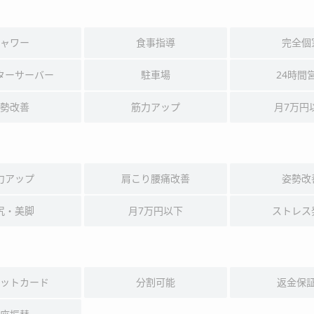
ャワー
食事指導
完全個
ターサーバー
駐車場
24時間
勢改善
筋力アップ
月7万円
力アップ
肩こり腰痛改善
姿勢改
尻・美脚
月7万円以下
ストレス
ットカード
分割可能
返金保