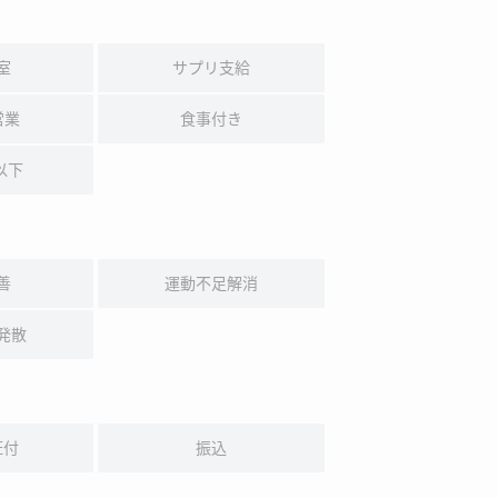
室
サプリ支給
営業
食事付き
以下
善
運動不足解消
発散
証付
振込