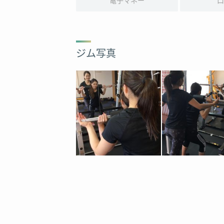
電子マネー
口
ジム写真