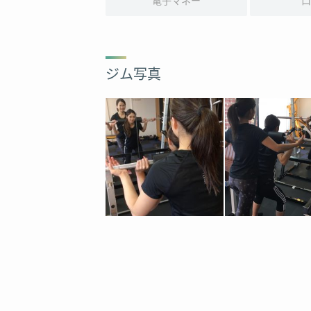
電子マネー
口
ジム写真