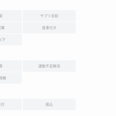
室
サプリ支給
営業
食事付き
以下
善
運動不足解消
発散
証付
振込