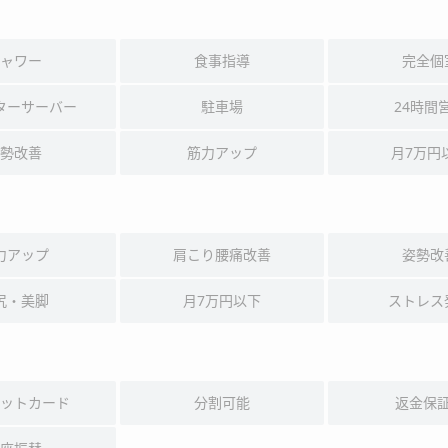
ャワー
食事指導
完全個
ターサーバー
駐車場
24時間
勢改善
筋力アップ
月7万円
力アップ
肩こり腰痛改善
姿勢改
尻・美脚
月7万円以下
ストレス
ットカード
分割可能
返金保