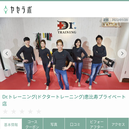
更新：2022/01/20
Dr.トレーニング(ドクタートレーニング)恵比寿プライベート
店
★★★★★
★★★★★
コース
ビフォー
写真
口コミ
アクセス
基本情報
クーポン
アフター