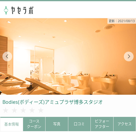
更新：2021/08/13
Bodies(ボディーズ)アミュプラザ博多スタジオ
★★★★★
★★★★★
コース
ビフォー
写真
口コミ
アクセス
基本情報
クーポン
アフター