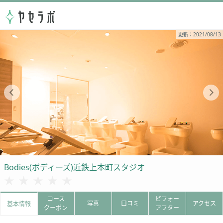
更新：2021/08/13
Bodies(ボディーズ)近鉄上本町スタジオ
★★★★★
★★★★★
コース
ビフォー
写真
口コミ
アクセス
基本情報
クーポン
アフター