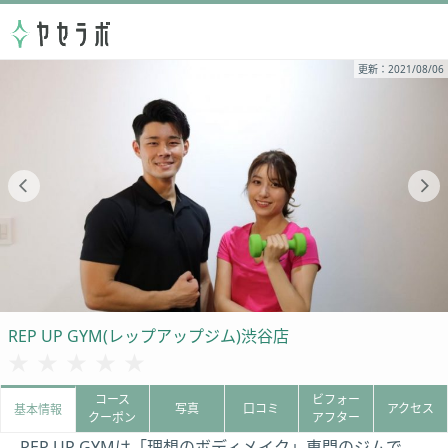
更新：2021/08/06
REP UP GYM(レップアップジム)渋谷店
★★★★★
★★★★★
コース
ビフォー
写真
口コミ
アクセス
基本情報
クーポン
アフター
REP UP GYMは「理想のボディメイク」専門のジムで