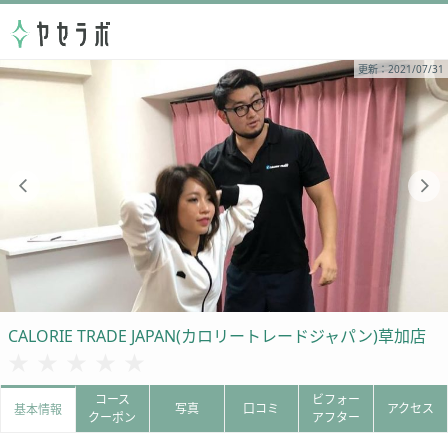
更新：2021/07/31
CALORIE TRADE JAPAN(カロリートレードジャパン)草加店
★★★★★
★★★★★
コース
ビフォー
写真
口コミ
アクセス
基本情報
クーポン
アフター