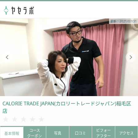
更新：2021/07/31
CALORIE TRADE JAPAN(カロリートレードジャパン)稲毛区
店
★★★★★
★★★★★
コース
ビフォー
写真
口コミ
アクセス
基本情報
クーポン
アフター