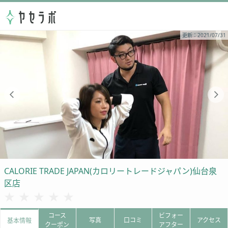
更新：2021/07/31
CALORIE TRADE JAPAN(カロリートレードジャパン)仙台泉
区店
★★★★★
★★★★★
コース
ビフォー
写真
口コミ
アクセス
基本情報
クーポン
アフター