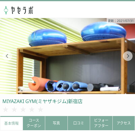
更新：2021/07/31
MIYAZAKI GYM(ミヤザキジム)新宿店
★★★★★
★★★★★
コース
ビフォー
写真
口コミ
アクセス
基本情報
クーポン
アフター