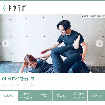
更新：2021/07/27
QUALITAS南青山店
★★★★★
★★★★★
コース
ビフォー
写真
口コミ
アクセス
基本情報
クーポン
アフター