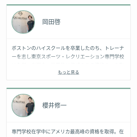
岡田啓
ボストンのハイスクールを卒業したのち、トレーナ
ーを志し東京スポーツ・レクリエーション専門学校
に入学。在学中、世界的に権威のある資格３つを取
もっと見る
得。卒業後は某五つ星ホテルでトレーナーとして勤
務し、経営者や著名人を中心にトレーニング指導を
担当。その後は活動拠点を神楽坂、銀座、恵比寿と
広げる。
櫻井修一
専門学校在学中にアメリカ最高峰の資格を取得。在