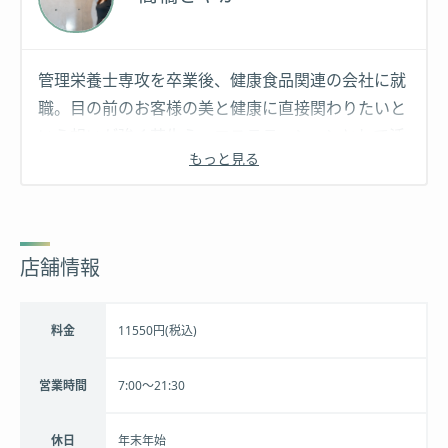
管理栄養士専攻を卒業後、健康食品関連の会社に就
職。目の前のお客様の美と健康に直接関わりたいと
いう想いが強く芽生え、エステティシャンとして活
もっと見る
動することを決意。元々持っていた知識を活かし、
３年間で独学ながらも指名率NO.1を獲得。エステ
だけでなく、筋膜リリースや骨格矯正の技術を駆使
し、お客様をトータルサポートする。
店舗情報
料金
11550円(税込)
営業時間
7:00〜21:30
休日
年末年始