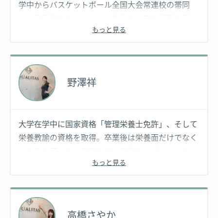
学中からバスケットボール全国大会常連校の帯同
や、整骨院でのリハビリ、身体のケアの経験を積
もっと見る
む。その後、都内の某プライベートジムに勤務し年
間1000本以上のトレーニング指導を担当。数々のア
スリートやモデル、著名人の指導にも携わる。ダイ
エットからアスリートのパフォーマンスアップ、姿
野澤祥
勢改善など、幅広い分野を得意とする。
大学在学中に国家資格「管理栄養士免許」、そして
栄養教諭の資格を取得。卒業後は栄養面だけでなく
より多方面からお客様の美と健康をサポートしたい
もっと見る
と思い、美容系管理栄養士として都内のエステサロ
ンに就職。「日本人の体質に合った食事」をテーマ
にオリジナルメソッド取り入れた食事法を考案。年
間800人以上のお客様に携わる。
高橋さやか