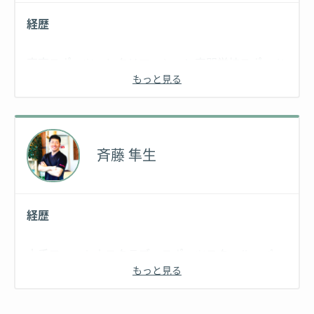
経歴
東京スポーツ・レクリエーション専門学校スポーツ
もっと見る
トレーナー科卒業。在学時から整骨院でのトレーニ
ング、ストレッチ、リハビリを経験、全国大会常連
のバスケットボール部を指導。
アスリートから一般人まで200人以上の姿勢改善、
斉藤 隼生
ダイエットや、トレーニングを担当。そのノウハウ
をダイエット、ボディメイクに生かし、理想の身体
へと導く。
経歴
大手フィットネスクラブ、スポーツスクール、パー
もっと見る
ソナルジムで累計2,000名以上の方のトレーニン
グ・ダイエットに向き合ってきました。 前職大手パ
ーソナルジムではユーザー数No.1の実績を出し、多