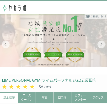
更新：2021/12/14
LIME PERSONAL GYM(ライムパーソナルジム)五反田店
★★★★★
★★★★★
5
点 (3件）
コース
ビフォー
写真
口コミ
アクセス
基本情報
クーポン
アフター