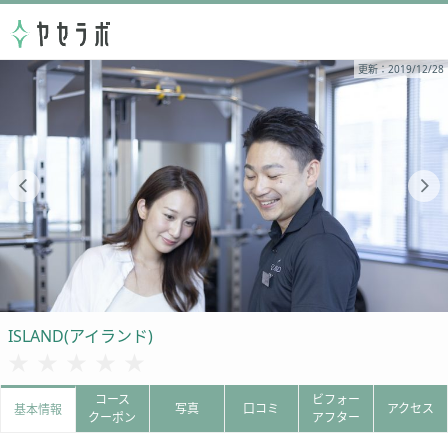
更新：2019/12/28
ISLAND(アイランド)
★★★★★
★★★★★
コース
ビフォー
写真
口コミ
アクセス
基本情報
クーポン
アフター