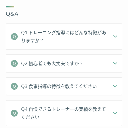
しいセッションを提供いたします！
いLサイズで体型を隠していたが、今はジャストサ
経歴
イズのSサイズを着こなせるレベルまで変化。
Q&A
実体験をもとに、ただの2ヶ月間の減量ではなく、
日本大学 文理学部体育学科 卒業
その後もご自身でコントロールしていける術を1人
日本大学 女子バスケットボール部 ’14年度キャ
Q1.トレーニング指導にはどんな特徴があ
でも多くの方にシェアできればと考えている。
プテン
りますか？
実績
実績
日本体育大学 体育学部体育学科 卒業
Q2.初心者でも大丈夫ですか？
NSCA–CPT
北越高校 ソフトテニス部メンタルマネージメント
中学校・高等学校 一種免許状（保健体育）
コーチ（2017県総体男子団体戦優勝）
北越高校 女子バスケットボール部 顧問
NSCA–CPT
Q3.食事指導の特徴を教えてください
ダイエット検定１級/2級
TRXサスペンショントレーニングコース（STC）受
講
Q4.自慢できるトレーナーの実績を教えて
中学校・高等学校教諭 一種免許状（保健体育）
ください
ミス・アース新潟 ファイナリスト全メンバーへの