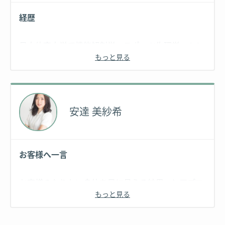
経歴
日本体育大学で機能解剖学・スポーツ生理学・トレ
もっと見る
ーニング学・栄養学などを学ぶ。
卒業後も仕事の傍ら、培った知識と経験を活かし、
北越高校ソフトテニス部のコーチとして2017年県総
体男子団体戦優勝に携わる。
安達 美紗希
そんな中。日々の不摂生から体脂肪率24％まで太っ
てしまう。
『正しいトレーニング方法と栄養学』でダイエット
お客様へ一言
を2ヶ月間実践した結果、
体重-7kgウエスト-12cm
お客様のなりたい身体を目に見える結果へとアプロ
リバウンドするどころか、そこから3ヶ月後には
もっと見る
ーチいたします。自分を知り、自分を磨くことで、
体脂肪率24%→13％と着々と結果に表れる。
お客様自身でベストをキープできるように明るく楽
ベルトの穴で3つ、服のサイズで表すと丈が合わな