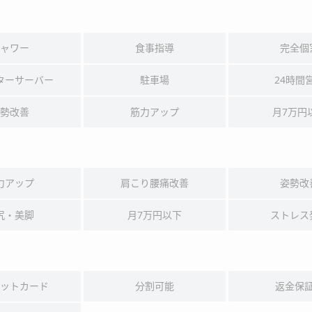
ャワー
食事指導
完全個
ターサーバー
駐車場
24時間
勢改善
筋力アップ
月7万円
力アップ
肩こり腰痛改善
姿勢改
尻・美脚
月7万円以下
ストレス
ットカード
分割可能
返金保