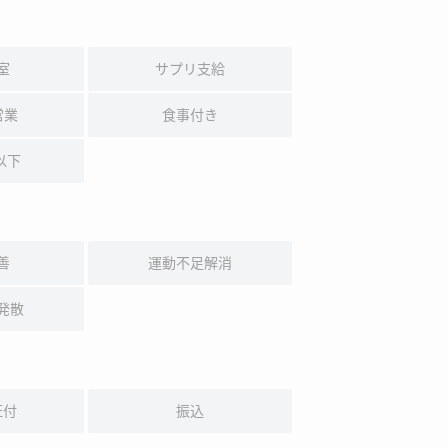
室
サプリ支給
営業
食事付き
以下
善
運動不足解消
発散
証付
振込