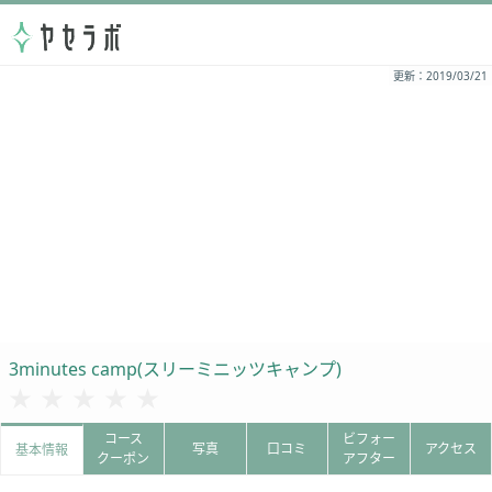
更新：2019/03/21
3minutes camp(スリーミニッツキャンプ)
★★★★★
★★★★★
コース
ビフォー
写真
口コミ
アクセス
基本情報
クーポン
アフター