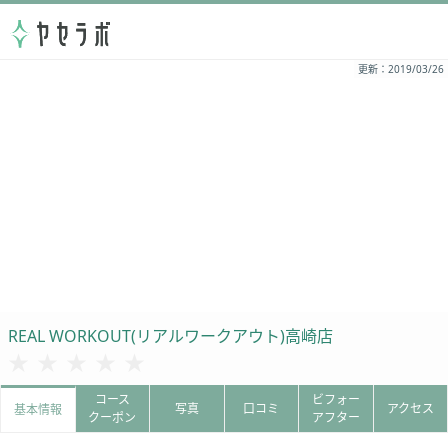
更新：2019/03/26
REAL WORKOUT(リアルワークアウト)高崎店
★★★★★
★★★★★
コース
ビフォー
写真
口コミ
アクセス
基本情報
クーポン
アフター